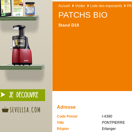
Accueil
Visiter
Liste des exposants
PA
PATCHS BIO
Stand D18
Adresse
Code Postal
l-4390
Ville
PONTPIERRE
Région
Ertanger