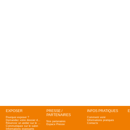
EXPOSER
PRESSE /
INFOS PRATIQUES
E
PARTENAIRES
Pourquoi exposer ?
Comment venir
Demandez votre dossier d'admission
Informations pratiques
Nos partenaires
Réservez un atelier sur le salon
Contacts
Espace Presse
Communiquez sur le salon
Informations exposants