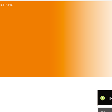
TCHS BIO
I