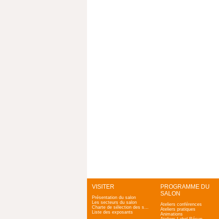
VISITER
PROGRAMME DU
SALON
Présentation du salon
Les secteurs du salon
Ateliers conférences
Charte de sélection des salons Zen & Bio
Ateliers pratiques
Liste des exposants
Animations