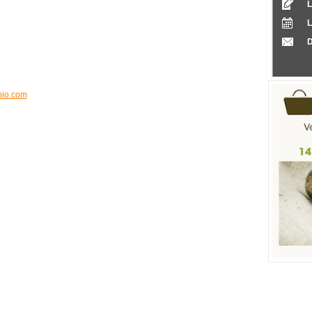
L
D
bio.com