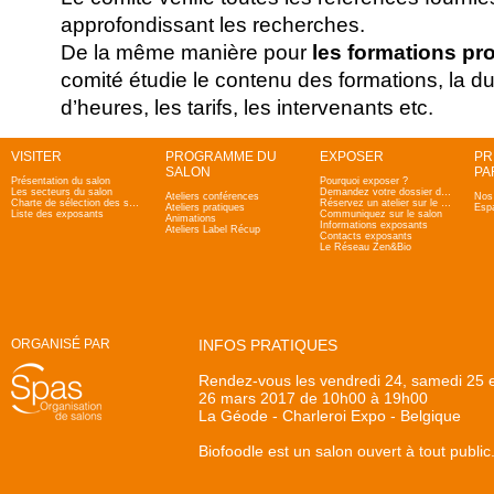
approfondissant les recherches.
De la même manière pour
les formations pr
comité étudie le contenu des formations, la d
d’heures, les tarifs, les intervenants etc.
VISITER
PROGRAMME DU
EXPOSER
PR
SALON
PA
Présentation du salon
Pourquoi exposer ?
Les secteurs du salon
Demandez votre dossier d'admission
Ateliers conférences
Nos 
Charte de sélection des salons Zen & Bio
Réservez un atelier sur le salon
Ateliers pratiques
Esp
Liste des exposants
Communiquez sur le salon
Animations
Informations exposants
Ateliers Label Récup
Contacts exposants
Le Réseau Zen&Bio
ORGANISÉ PAR
INFOS PRATIQUES
Rendez-vous les vendredi 24, samedi 25 
26 mars 2017 de 10h00 à 19h00
La Géode - Charleroi Expo - Belgique
Biofoodle est un salon ouvert à tout public