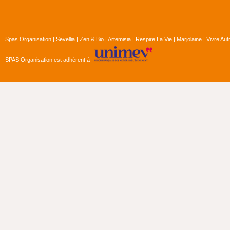
Spas Organisation
|
Sevellia
|
Zen & Bio
|
Artemisia
|
Respire La Vie
|
Marjolaine
|
Vivre Au
SPAS Organisation est adhérent à