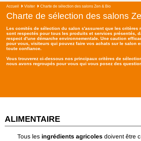
Accueil
Visiter
Charte de sélection des salons Zen & Bio
Charte de sélection des salons Z
Les comités de sélection du salon s'assurent que les critères 
sont respectés pour tous les produits et services présentés, d
respect d'une démarche environnementale. Une caution effica
pour vous, visiteurs qui pouvez faire vos achats sur le salon 
toute confiance.
Vous trouverez ci-dessous nos principaux critères de sélectio
nous avons regroupés pour vous qui vous posez des questio
ALIMENTAIRE
Tous les
ingrédients agricoles
doivent être c