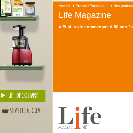
Accueil
Presse / Partenaires
Nos partena
Life Magazine
« Et si la vie commençait à 50 ans ? 