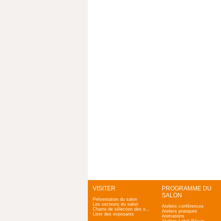
VISITER
PROGRAMME DU
SALON
Présentation du salon
Les secteurs du salon
Ateliers conférences
Charte de sélection des salons Zen & Bio
Ateliers pratiques
Liste des exposants
Animations