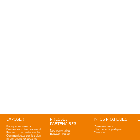
EXPOSER
PRESSE /
INFOS PRATIQUES
E
PARTENAIRES
Pourquoi exposer ?
Comment venir
Demandez votre dossier d'admission
Informations pratiques
Nos partenaires
Réservez un atelier sur le salon
Contacts
Espace Presse
Communiquez sur le salon
Informations exposants