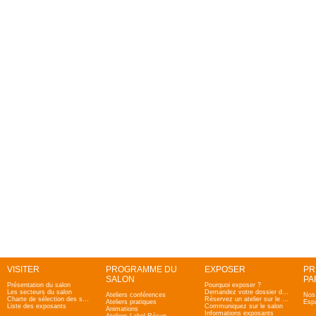
VISITER
PROGRAMME DU
EXPOSER
PR
SALON
PA
Présentation du salon
Pourquoi exposer ?
Les secteurs du salon
Demandez votre dossier d'admission
Ateliers conférences
Nos 
Charte de sélection des salons Zen & Bio
Réservez un atelier sur le salon
Ateliers pratiques
Esp
Liste des exposants
Communiquez sur le salon
Animations
Informations exposants