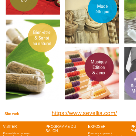
https://www.sevellia.com/
Site web
VISITER
PROGRAMME DU
EXPOSER
PR
SALON
PA
Présentation du salon
Pourquoi exposer ?