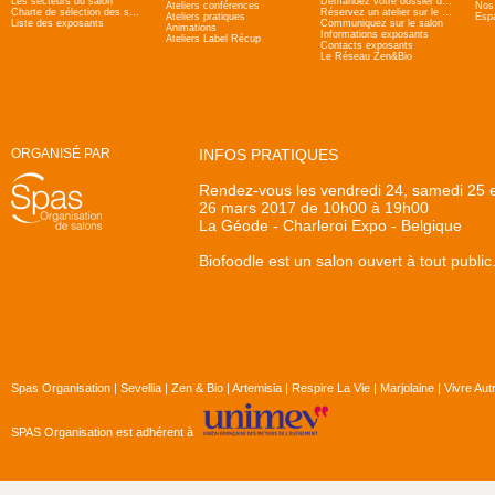
Les secteurs du salon
Demandez votre dossier d'admission
Ateliers conférences
Nos 
Charte de sélection des salons Zen & Bio
Réservez un atelier sur le salon
Ateliers pratiques
Esp
Liste des exposants
Communiquez sur le salon
Animations
Informations exposants
Ateliers Label Récup
Contacts exposants
Le Réseau Zen&Bio
ORGANISÉ PAR
INFOS PRATIQUES
Rendez-vous les vendredi 24, samedi 25 
26 mars 2017 de 10h00 à 19h00
La Géode - Charleroi Expo - Belgique
Biofoodle est un salon ouvert à tout public
Spas Organisation
|
Sevellia
|
Zen & Bio
|
Artemisia
|
Respire La Vie
|
Marjolaine
|
Vivre Au
SPAS Organisation est adhérent à