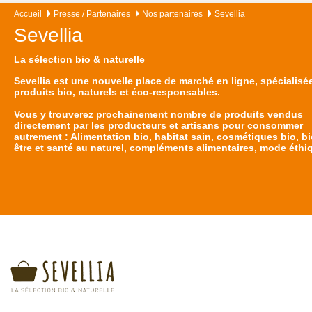
Accueil
Presse / Partenaires
Nos partenaires
Sevellia
Sevellia
La sélection bio & naturelle
Sevellia est une nouvelle place de marché en ligne, spécialisé
produits bio, naturels et éco-responsables.
Vous y trouverez prochainement nombre de produits vendus
directement par les producteurs et artisans pour consommer
autrement : Alimentation bio, habitat sain, cosmétiques bio, bi
être et santé au naturel, compléments alimentaires, mode éth